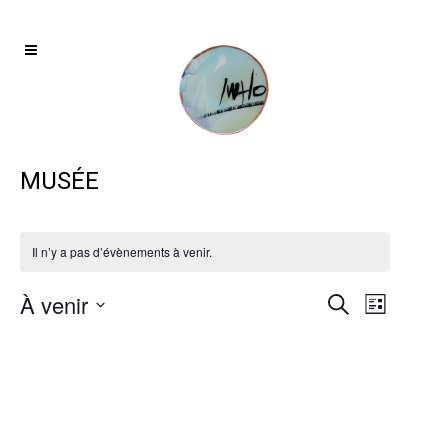
MUSÉE
Il n’y a pas d’évènements à venir.
À venir
Navigat
RECHERCH
Recherche
Liste
de
ET
Sélectionnez
vues
une
NAVIGATIO
Évènem
date.
DE
VUES