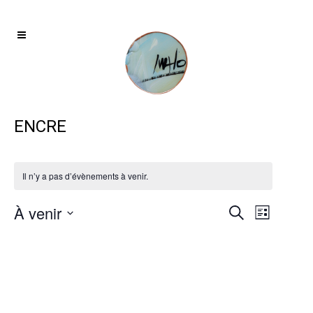
ENCRE
Il n’y a pas d’évènements à venir.
À venir
Navigat
RECHERCH
Recherche
Liste
de
ET
Sélectionnez
vues
une
NAVIGATIO
Évènem
date.
DE
VUES