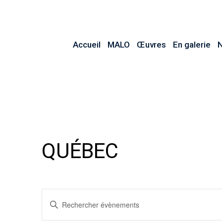
Accueil
MALO
Œuvres
En galerie
N
QUÉBEC
RECHERCHE
Saisir
ET
mot-