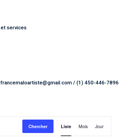
 et services
 francemaloartiste@gmail.com / (1) 450-446-7896
Navigation
Chercher
Liste
Mois
Jour
de
vues