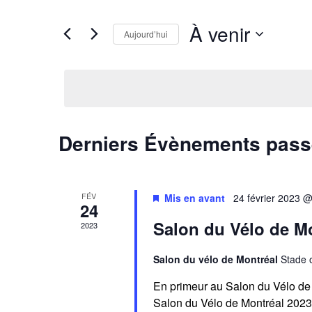
NAVIGATION
clé.
Rechercher
DE
À venir
Aujourd’hui
Évènements
VUES
par
Sélectionnez
ÉVÈNEMENTS
mot-
une
clé.
date.
Derniers Évènements pas
FÉV
Mis en avant
24 février 2023 
24
Salon du Vélo de M
2023
Salon du vélo de Montréal
Stade 
En primeur au Salon du Vélo d
Salon du Vélo de Montréal 2023 