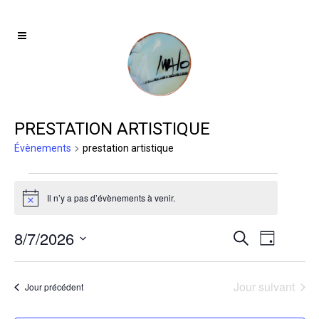
PRESTATION ARTISTIQUE
Évènements
prestation artistique
ÉVÈNEMENTS
Il n’y a pas d’évènements à venir.
FOR
Notice
7
8/7/2026
Navigat
RECHERCH
Recherche
Jour
AOÛT
de
ET
Sélectionnez
2026
vues
une
NAVIGATIO
Jour suivant
Évènem
Jour précédent
date.
DE