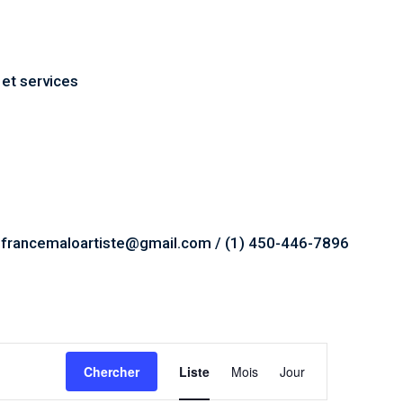
 et services
 francemaloartiste@gmail.com / (1) 450-446-7896
Navigation
Chercher
Liste
Mois
Jour
de
vues