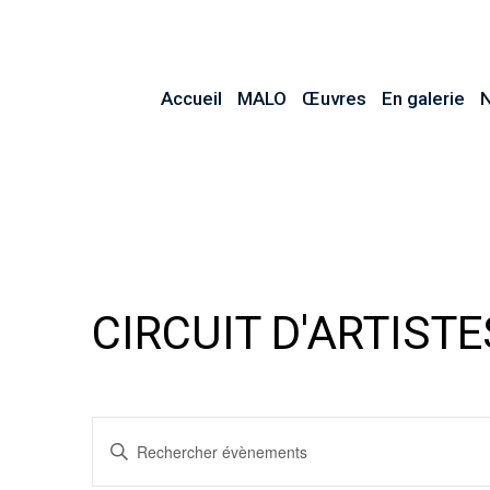
Accueil
MALO
Œuvres
En galerie
N
CIRCUIT D'ARTISTE
RECHERCHE
Saisir
ET
mot-