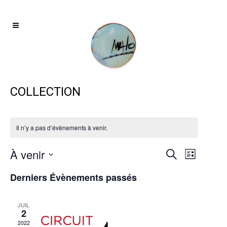
COLLECTION
Il n’y a pas d’évènements à venir.
À venir
Navigat
RECHERCH
Recherche
Liste
de
ET
Sélectionnez
Derniers Évènements passés
vues
une
NAVIGATIO
Évènem
date.
DE
JUIL
2
VUES
2022